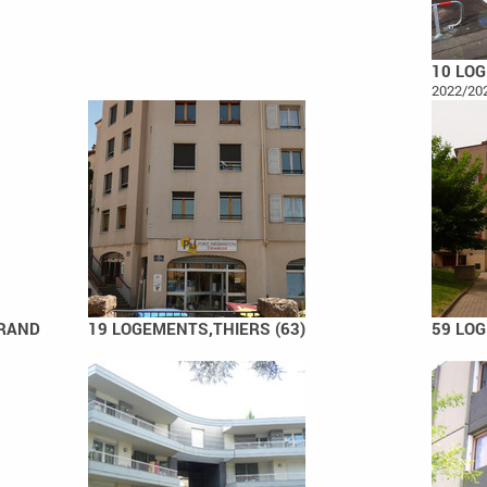
10 LO
2022/20
RRAND
19 LOGEMENTS,THIERS (63)
59 LOG